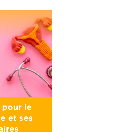
 pour le
e et ses
aires