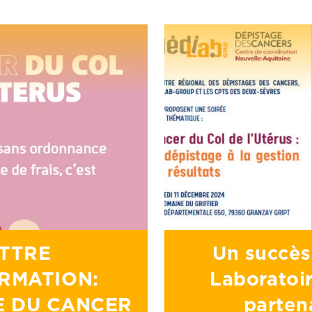
TTRE
Un succès
RMATION:
Laboratoir
E DU CANCER
parten